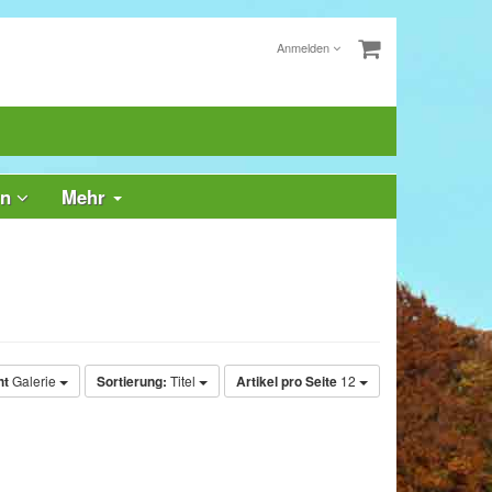
Anmelden
rn
Mehr
ht
Galerie
Sortierung:
Titel
Artikel pro Seite
12