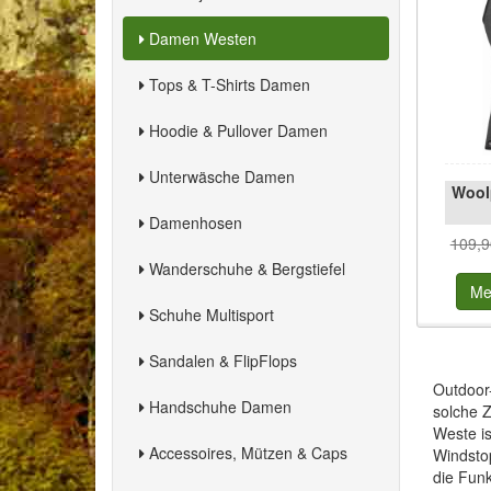
Damen Westen
Tops & T-Shirts Damen
Hoodie & Pullover Damen
Unterwäsche Damen
Wool
Damenhosen
109,9
Wanderschuhe & Bergstiefel
Me
Schuhe Multisport
Sandalen & FlipFlops
Outdoor-
Handschuhe Damen
solche Z
Weste is
Accessoires, Mützen & Caps
Windstop
die Funk