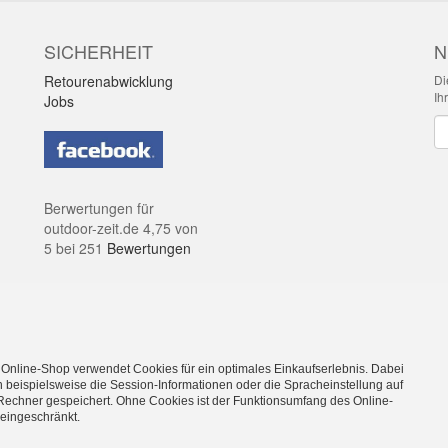
SICHERHEIT
N
Retourenabwicklung
Di
Ih
Jobs
Ne
Berwertungen für
outdoor-zeit.de
4,75
von
5
bei
251
Bewertungen
dkosten. Irrtümer & kleine Produktabweichungen vorbehalten!
 Online-Shop verwendet Cookies für ein optimales Einkaufserlebnis. Dabei
eilweise Dekoration bzw. Zusatzausstattung. Preise gelten ohne diese.
 beispielsweise die Session-Informationen oder die Spracheinstellung auf
ehören ausschließlich den Inhabern. Dein OutdoorFachgeschäft für Stu
Rechner gespeichert. Ohne Cookies ist der Funktionsumfang des Online-
eingeschränkt.
münd Ostalbkreis
inen Schulungsraum zum mieten, dann wäre unser
Seminar und Schulu