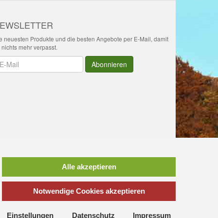
EWSLETTER
e neuesten Produkte und die besten Angebote per E-Mail, damit
r nichts mehr verpasst.
wsletter
Abonnieren
*
inkl. MwSt., zzgl.
Versandkosten
Alle akzeptieren
Notwendige Cookies akzeptieren
ttgart, Ulm, Aalen, Schwäbisch Hall,
ngs Stadl
vielleicht das richtige
Einstellungen
Datenschutz
Impressum