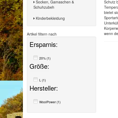
Socken, Gamaschen &
Schutz b
Schuhzubeh
Temperat
bietet s
Sportar
Kinderbekleidung
Unterküh
Korperwä
wenn dem
Artikel filtern nach
Ersparnis:
20% (1)
Größe:
L (1)
Hersteller:
WoolPower (1)