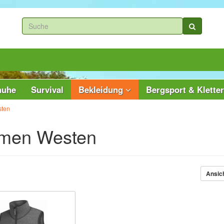
huhe
Survival
Bekleidung
Bergsport & Klette
ten
men Westen
Ansic