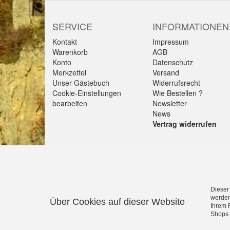
SERVICE
INFORMATIONEN
Kontakt
Impressum
Warenkorb
AGB
Konto
Datenschutz
Merkzettel
Versand
Unser Gästebuch
Widerrufsrecht
Cookie-Einstellungen
Wie Bestellen ?
bearbeiten
Newsletter
News
Vertrag widerrufen
Alle Preise verstehen sich inkl. MwSt. & zzgl. Versan
Dieser
Gültig solange Verfügbar. Die Abbildungen enthalten t
werden
Über Cookies auf dieser Website
Alle Rechte an Namen, Beschreibungen sowie Bildern g
Ihrem 
Shops 
Schorndorf,Göppingen,Heidenheim und Schwäbisch G
Sie suchen einen Seminarraum, Tagungsraum oder e