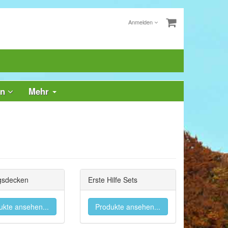
Anmelden
rn
Mehr
gsdecken
Erste Hilfe Sets
ukte ansehen...
Produkte ansehen...