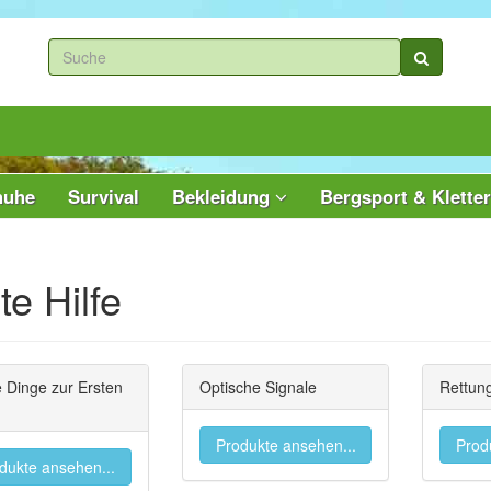
huhe
Survival
Bekleidung
Bergsport & Klette
te Hilfe
e Dinge zur Ersten
Optische Signale
Rettun
Produkte ansehen...
Prod
dukte ansehen...