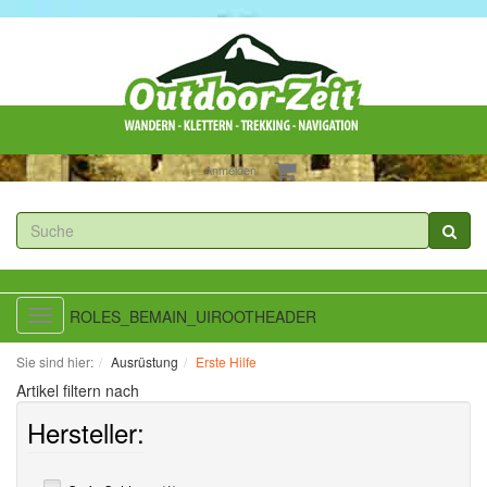
Anmelden
ROLES_BEMAIN_UIROOTHEADER
Toggle
navigation
Sie sind hier:
Ausrüstung
Erste Hilfe
Artikel filtern nach
Hersteller: