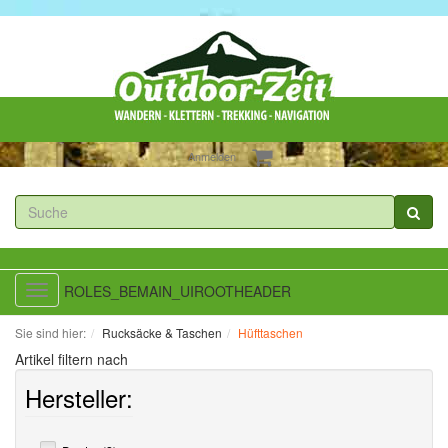
Anmelden
ROLES_BEMAIN_UIROOTHEADER
Toggle
navigation
Sie sind hier:
Rucksäcke & Taschen
Hüfttaschen
Artikel filtern nach
Hersteller: