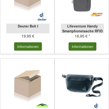
Deuter Belt I
Lifeventure Handy
Smartphonetasche RFID
19,95 €
16,95 € *
grau grau
Informationen
Informationen