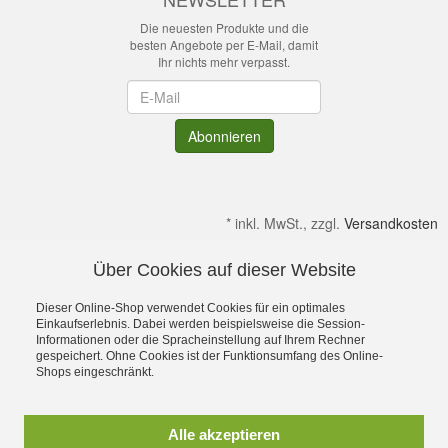
Die neuesten Produkte und die
besten Angebote per E-Mail, damit
Ihr nichts mehr verpasst.
Newsletter
Abonnieren
*
inkl. MwSt., zzgl.
Versandkosten
Über Cookies auf dieser Website
Alle Preise verstehen sich inkl. MwSt. & zzgl. Versandkosten.
Irrtümer & kleine Produktabweichungen vorbehalten!
Dieser Online-Shop verwendet Cookies für ein optimales
Gültig solange Verfügbar. Die Abbildungen enthalten teilweise
Einkaufserlebnis. Dabei werden beispielsweise die Session-
Informationen oder die Spracheinstellung auf Ihrem Rechner
Dekoration bzw. Zusatzausstattung. Preise gelten ohne diese.
gespeichert. Ohne Cookies ist der Funktionsumfang des Online-
Alle Rechte an Namen, Beschreibungen sowie Bildern gehören
Shops eingeschränkt.
ausschließlich den Inhabern. Dein OutdoorFachgeschäft für
Stuttgart, Ulm, Aalen, Schwäbisch Hall,
Schorndorf,Göppingen,Heidenheim und Schwäbisch Gmünd
Alle akzeptieren
Ostalbkreis