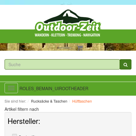
Anmelden
ROLES_BEMAIN_UIROOTHEADER
Toggle
navigation
Sie sind hier:
Rucksäcke & Taschen
Hüfttaschen
Artikel filtern nach
Hersteller: