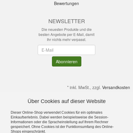
Bewertungen
NEWSLETTER
Die neuesten Produkte und die
besten Angebote per E-Mail, damit
Ihr nichts mehr verpasst.
Newsletter
Abonnieren
*
inkl. MwSt., zzgl.
Versandkosten
Über Cookies auf dieser Website
Alle Preise verstehen sich inkl. MwSt. & zzgl. Versandkosten.
Irrtümer & kleine Produktabweichungen vorbehalten!
Dieser Online-Shop verwendet Cookies für ein optimales
Gültig solange Verfügbar. Die Abbildungen enthalten teilweise
Einkaufserlebnis. Dabei werden beispielsweise die Session-
Informationen oder die Spracheinstellung auf Ihrem Rechner
Dekoration bzw. Zusatzausstattung. Preise gelten ohne diese.
gespeichert. Ohne Cookies ist der Funktionsumfang des Online-
Alle Rechte an Namen, Beschreibungen sowie Bildern gehören
Shops eingeschränkt.