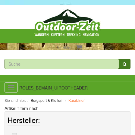
Anmelden
ROLES_BEMAIN_UIROOTHEADER
Toggle
navigation
Sie sind hier:
Bergsport & Klettern
Karabiner
Artikel filtern nach
Hersteller: