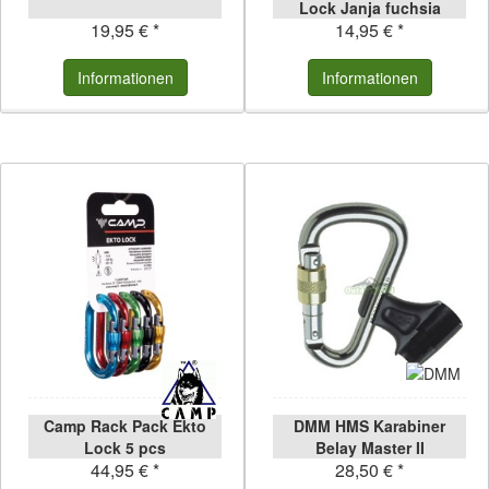
Lock Janja fuchsia
19,95 € *
14,95 € *
fuchsia
Informationen
Informationen
Camp Rack Pack Ekto
DMM HMS Karabiner
Lock 5 pcs
Belay Master II
44,95 € *
28,50 € *