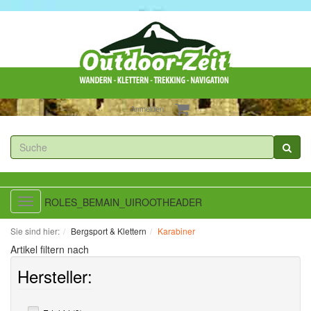
Anmelden
ROLES_BEMAIN_UIROOTHEADER
Toggle
navigation
Sie sind hier:
Bergsport & Klettern
Karabiner
Artikel filtern nach
Hersteller: