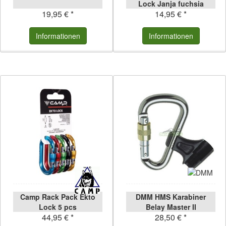
Lock Janja fuchsia
19,95 € *
14,95 € *
fuchsia
Informationen
Informationen
Camp Rack Pack Ekto
DMM HMS Karabiner
Lock 5 pcs
Belay Master II
44,95 € *
28,50 € *