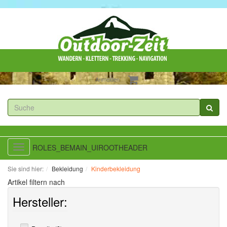
Anmelden
ROLES_BEMAIN_UIROOTHEADER
Toggle
navigation
Sie sind hier:
Bekleidung
Kinderbekleidung
Artikel filtern nach
Hersteller: