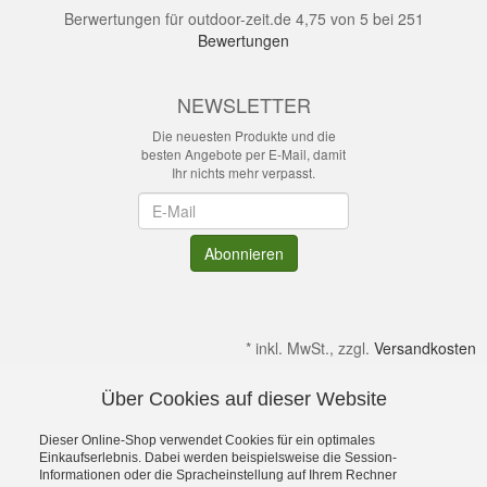
Berwertungen für
outdoor-zeit.de
4,75
von
5
bei
251
Bewertungen
NEWSLETTER
Die neuesten Produkte und die
besten Angebote per E-Mail, damit
Ihr nichts mehr verpasst.
Newsletter
Abonnieren
*
inkl. MwSt., zzgl.
Versandkosten
Über Cookies auf dieser Website
Alle Preise verstehen sich inkl. MwSt. & zzgl. Versandkosten.
Irrtümer & kleine Produktabweichungen vorbehalten!
Dieser Online-Shop verwendet Cookies für ein optimales
Gültig solange Verfügbar. Die Abbildungen enthalten teilweise
Einkaufserlebnis. Dabei werden beispielsweise die Session-
Informationen oder die Spracheinstellung auf Ihrem Rechner
Dekoration bzw. Zusatzausstattung. Preise gelten ohne diese.