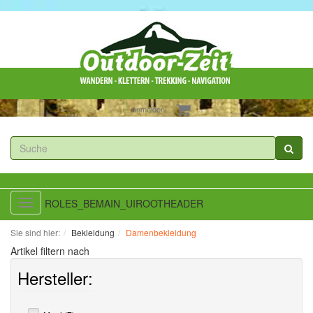
Anmelden
ROLES_BEMAIN_UIROOTHEADER
Toggle
navigation
Sie sind hier:
Bekleidung
Damenbekleidung
Artikel filtern nach
Hersteller: