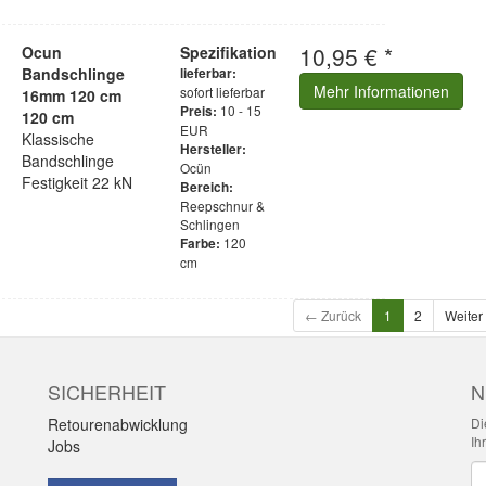
10,95 € *
Ocun
Spezifikation
Bandschlinge
lieferbar:
Mehr Informationen
sofort lieferbar
16mm 120 cm
10 - 15
Preis:
120 cm
EUR
Klassische
Hersteller:
Bandschlinge
Ocün
Festigkeit 22 kN
Bereich:
Reepschnur &
Schlingen
120
Farbe:
cm
← Zurück
1
2
Weiter
SICHERHEIT
N
Retourenabwicklung
Di
Ih
Jobs
Ne