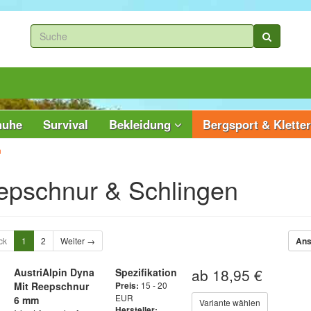
huhe
Survival
Bekleidung
Bergsport & Klette
n
epschnur & Schlingen
ck
1
2
Weiter →
Ans
ab 18,95 €
AustriAlpin Dyna
Spezifikation
Mit Reepschnur
15 - 20
Preis:
EUR
6 mm
Variante wählen
Hersteller: