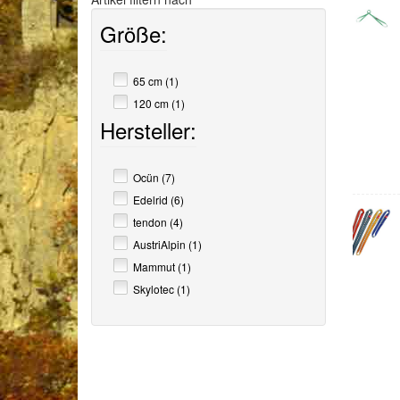
Größe:
65 cm (1)
120 cm (1)
Hersteller:
Ocün (7)
Edelrid (6)
tendon (4)
AustriAlpin (1)
Mammut (1)
Skylotec (1)