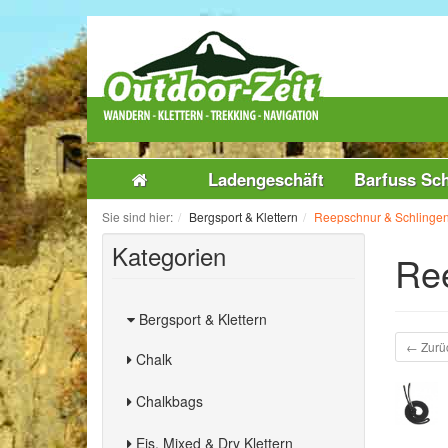
Ladengeschäft
Barfuss Sc
Sie sind hier:
Bergsport & Klettern
Reepschnur & Schlinge
Kategorien
Re
Bergsport & Klettern
← Zurü
Chalk
Chalkbags
Eis, Mixed & Dry Klettern