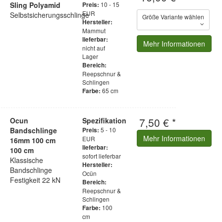
Sling Polyamid
10 - 15
Preis:
EUR
Selbstsicherungsschlinge
Größe Variante wählen
Hersteller:
Mammut
lieferbar:
Mehr Informationen
nicht auf
Lager
Bereich:
Reepschnur &
Schlingen
65 cm
Farbe:
7,50 € *
Ocun
Spezifikation
Bandschlinge
5 - 10
Preis:
Mehr Informationen
EUR
16mm 100 cm
lieferbar:
100 cm
sofort lieferbar
Klassische
Hersteller:
Bandschlinge
Ocün
Festigkeit 22 kN
Bereich:
Reepschnur &
Schlingen
100
Farbe:
cm