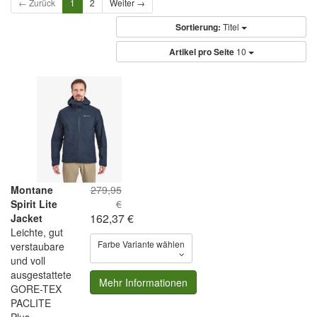
← Zurück
1
2
Weiter →
Sortierung:
Titel
Artikel pro Seite
10
Montane
279,95
Spirit Lite
€
162,37 €
Jacket
Leichte, gut
Farbe Variante wählen
verstaubare
und voll
ausgestattete
Mehr Informationen
GORE-TEX
PACLITE