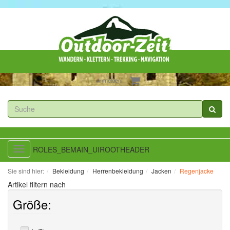
Anmelden
ROLES_BEMAIN_UIROOTHEADER
Toggle
navigation
Sie sind hier:
Bekleidung
Herrenbekleidung
Jacken
Regenjacke
Artikel filtern nach
Größe: