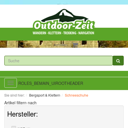
Anmelden
ROLES_BEMAIN_UIROOTHEADER
Toggle
navigation
Sie sind hier:
Bergsport & Klettern
Schneeschuhe
Artikel filtern nach
Hersteller: