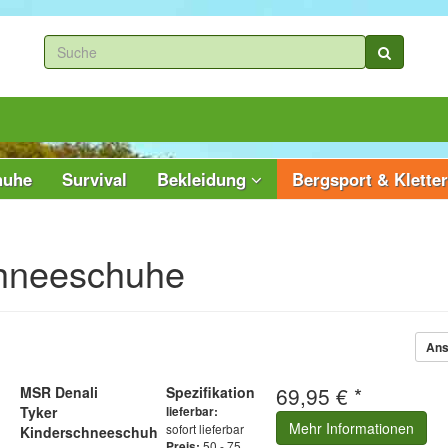
huhe
Survival
Bekleidung
Bergsport & Klette
hneeschuhe
Ans
69,95 € *
MSR Denali
Spezifikation
Tyker
lieferbar:
Mehr Informationen
sofort lieferbar
Kinderschneeschuh
50 - 75
Preis: