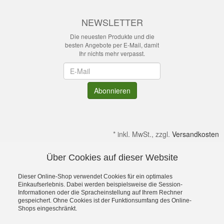
NEWSLETTER
Die neuesten Produkte und die
besten Angebote per E-Mail, damit
Ihr nichts mehr verpasst.
Newsletter
Abonnieren
*
inkl. MwSt., zzgl.
Versandkosten
Über Cookies auf dieser Website
Alle Preise verstehen sich inkl. MwSt. & zzgl. Versandkosten.
Irrtümer & kleine Produktabweichungen vorbehalten!
Dieser Online-Shop verwendet Cookies für ein optimales
Gültig solange Verfügbar. Die Abbildungen enthalten teilweise
Einkaufserlebnis. Dabei werden beispielsweise die Session-
Informationen oder die Spracheinstellung auf Ihrem Rechner
Dekoration bzw. Zusatzausstattung. Preise gelten ohne diese.
gespeichert. Ohne Cookies ist der Funktionsumfang des Online-
Alle Rechte an Namen, Beschreibungen sowie Bildern gehören
Shops eingeschränkt.
ausschließlich den Inhabern. Dein OutdoorFachgeschäft für