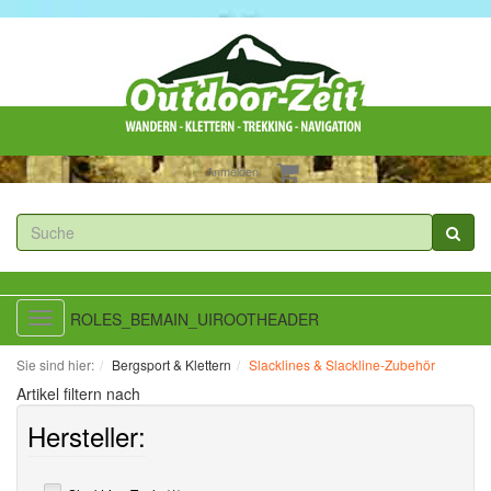
Anmelden
ROLES_BEMAIN_UIROOTHEADER
Toggle
navigation
Sie sind hier:
Bergsport & Klettern
Slacklines & Slackline-Zubehör
Artikel filtern nach
Hersteller: