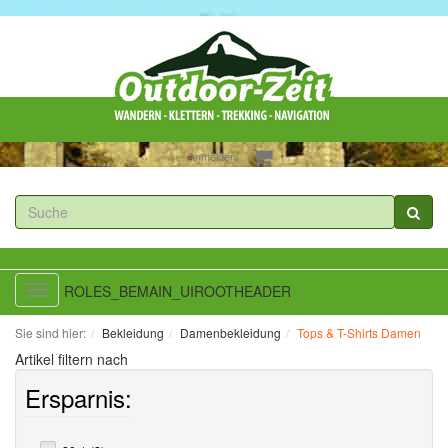
Anmelden
ROLES_BEMAIN_UIROOTHEADER
Toggle
navigation
Sie sind hier:
Bekleidung
Damenbekleidung
Tops & T-Shirts Damen
Artikel filtern nach
Ersparnis: