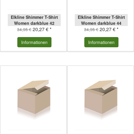
Elkline Shimmer T-Shirt
Elkline Shimmer T-Shirt
Women darkblue 42
Women darkblue 44
20,27 € *
20,27 € *
darkblue | 42
darkblue | 44
34,95 €
34,95 €
Informationen
Informationen