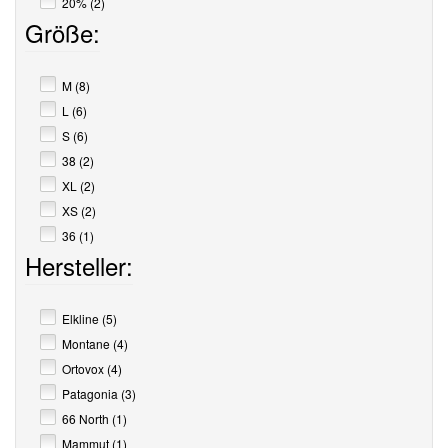
20% (2)
Größe:
M (8)
L (6)
S (6)
38 (2)
XL (2)
XS (2)
36 (1)
Hersteller:
Elkline (5)
Montane (4)
Ortovox (4)
Patagonia (3)
66 North (1)
Mammut (1)