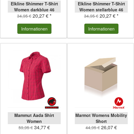
Elkline Shimmer T-Shirt
Elkline Shimmer T-Shirt
Women darkblue 46
Women stellarblue 46
20,27 € *
20,27 € *
darkblue | 46
stellarblue | 46
34,95 €
34,95 €
Informationen
Informationen
Mammut Aada Shirt
Marmot Womens Mobility
Women
Short
34,77 €
26,07 €
59,95 €
44,95 €