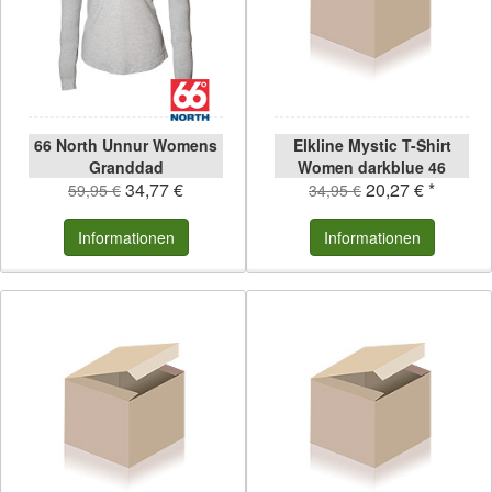
66 North Unnur Womens
Elkline Mystic T-Shirt
Granddad
Women darkblue 46
34,77 €
20,27 € *
darkblue | 46
59,95 €
34,95 €
Informationen
Informationen