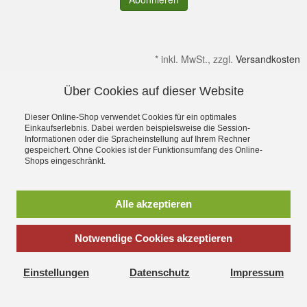
*
inkl. MwSt., zzgl.
Versandkosten
Über Cookies auf dieser Website
Alle Preise verstehen sich inkl. MwSt. & zzgl. Versandkosten.
Irrtümer & kleine Produktabweichungen vorbehalten!
Dieser Online-Shop verwendet Cookies für ein optimales
Gültig solange Verfügbar. Die Abbildungen enthalten teilweise
Einkaufserlebnis. Dabei werden beispielsweise die Session-
Informationen oder die Spracheinstellung auf Ihrem Rechner
Dekoration bzw. Zusatzausstattung. Preise gelten ohne diese.
gespeichert. Ohne Cookies ist der Funktionsumfang des Online-
Alle Rechte an Namen, Beschreibungen sowie Bildern gehören
Shops eingeschränkt.
ausschließlich den Inhabern. Dein OutdoorFachgeschäft für
Stuttgart, Ulm, Aalen, Schwäbisch Hall,
Schorndorf,Göppingen,Heidenheim und Schwäbisch Gmünd
Alle akzeptieren
Ostalbkreis
Sie suchen einen Seminarraum, Tagungsraum oder einen
Schulungsraum zum mieten, dann wäre unser
Seminar und
Notwendige Cookies akzeptieren
Schulungs Stadl
vielleicht das richtige
© 2002 - 2024 Outdoor-Zeit:
Outdoor Shop für
Tops & T-Shirts
Einstellungen
Datenschutz
Impressum
Damen, Bergsport, Klettern, Trekking, Camping
- Outdoor-Zeit
Sorg, Schwäbisch Gmünd