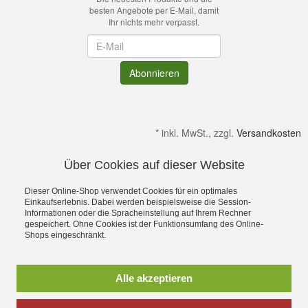
besten Angebote per E-Mail, damit
Ihr nichts mehr verpasst.
Newsletter
Abonnieren
*
inkl. MwSt., zzgl.
Versandkosten
Über Cookies auf dieser Website
Alle Preise verstehen sich inkl. MwSt. & zzgl. Versandkosten.
Irrtümer & kleine Produktabweichungen vorbehalten!
Dieser Online-Shop verwendet Cookies für ein optimales
Gültig solange Verfügbar. Die Abbildungen enthalten teilweise
Einkaufserlebnis. Dabei werden beispielsweise die Session-
Informationen oder die Spracheinstellung auf Ihrem Rechner
Dekoration bzw. Zusatzausstattung. Preise gelten ohne diese.
gespeichert. Ohne Cookies ist der Funktionsumfang des Online-
Alle Rechte an Namen, Beschreibungen sowie Bildern gehören
Shops eingeschränkt.
ausschließlich den Inhabern. Dein OutdoorFachgeschäft für
Stuttgart, Ulm, Aalen, Schwäbisch Hall,
Schorndorf,Göppingen,Heidenheim und Schwäbisch Gmünd
Alle akzeptieren
Ostalbkreis
Sie suchen einen Seminarraum, Tagungsraum oder einen