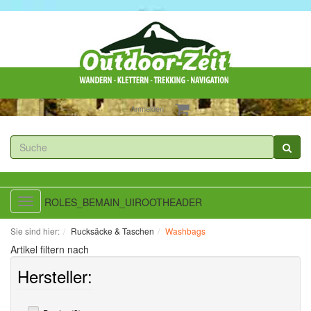
Anmelden
ROLES_BEMAIN_UIROOTHEADER
Toggle
navigation
Sie sind hier:
Rucksäcke & Taschen
Washbags
Artikel filtern nach
Hersteller: