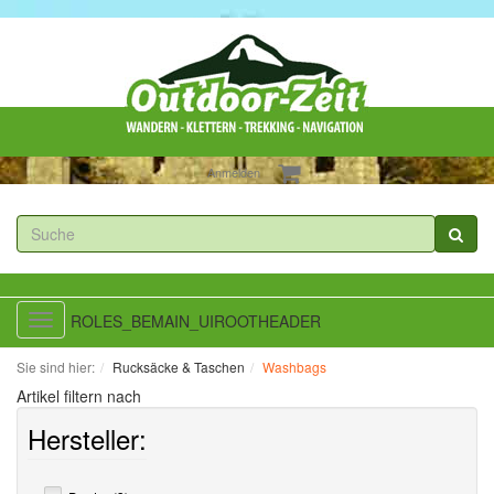
Anmelden
ROLES_BEMAIN_UIROOTHEADER
Toggle
navigation
Sie sind hier:
Rucksäcke & Taschen
Washbags
Artikel filtern nach
Hersteller: