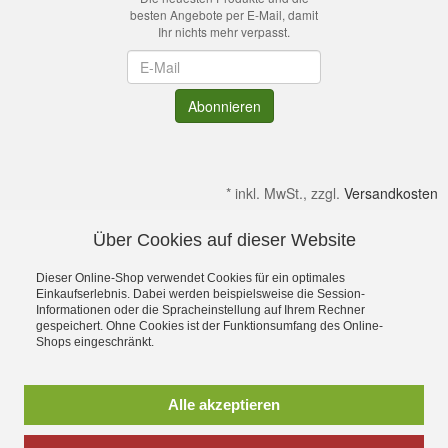
besten Angebote per E-Mail, damit
Ihr nichts mehr verpasst.
Newsletter
Abonnieren
*
inkl. MwSt., zzgl.
Versandkosten
Über Cookies auf dieser Website
Alle Preise verstehen sich inkl. MwSt. & zzgl. Versandkosten.
Irrtümer & kleine Produktabweichungen vorbehalten!
Dieser Online-Shop verwendet Cookies für ein optimales
Gültig solange Verfügbar. Die Abbildungen enthalten teilweise
Einkaufserlebnis. Dabei werden beispielsweise die Session-
Informationen oder die Spracheinstellung auf Ihrem Rechner
Dekoration bzw. Zusatzausstattung. Preise gelten ohne diese.
gespeichert. Ohne Cookies ist der Funktionsumfang des Online-
Alle Rechte an Namen, Beschreibungen sowie Bildern gehören
Shops eingeschränkt.
ausschließlich den Inhabern. Dein OutdoorFachgeschäft für
Stuttgart, Ulm, Aalen, Schwäbisch Hall,
Schorndorf,Göppingen,Heidenheim und Schwäbisch Gmünd
Alle akzeptieren
Ostalbkreis
Sie suchen einen Seminarraum, Tagungsraum oder einen