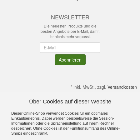
NEWSLETTER
Die neuesten Produkte und die
besten Angebote per E-Mail, damit
Ihr nichts mehr verpasst.
Newsletter
Abonnieren
*
inkl. MwSt., zzgl.
Versandkosten
Über Cookies auf dieser Website
Alle Preise verstehen sich inkl. MwSt. & zzgl. Versandkosten.
Irrtümer & kleine Produktabweichungen vorbehalten!
Dieser Online-Shop verwendet Cookies für ein optimales
Gültig solange Verfügbar. Die Abbildungen enthalten teilweise
Einkaufserlebnis. Dabei werden beispielsweise die Session-
Informationen oder die Spracheinstellung auf Ihrem Rechner
Dekoration bzw. Zusatzausstattung. Preise gelten ohne diese.
gespeichert. Ohne Cookies ist der Funktionsumfang des Online-
Alle Rechte an Namen, Beschreibungen sowie Bildern gehören
Shops eingeschränkt.
ausschließlich den Inhabern. Dein OutdoorFachgeschäft für