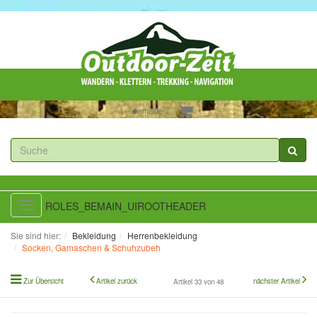
Anmelden
ROLES_BEMAIN_UIROOTHEADER
Toggle
navigation
Sie sind hier:
Bekleidung
Herrenbekleidung
Socken, Gamaschen & Schuhzubeh
Zur Übersicht
Artikel zurück
nächster Artikel
Artikel 33 von 48