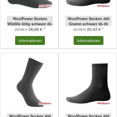
WoolPower Socken
WoolPower Socken 400
Wildlife 600g schwarz 45-
Gramm schwarz 36-39
26,66 € *
20,43 € *
48 schwarz | 45-48
schwarz | 36-39
29,95 €
22,95 €
Informationen
Informationen
WoolPower Socken 400
WoolPower Socken 400