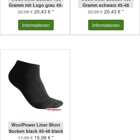
Gramm mit Logo grau 45-
Gramm schwarz 45-48
20,43 € *
20,43 € *
48 grau | 45-48
schwarz | 45-48
22,95 €
22,95 €
Informationen
Informationen
WoolPower Liner Short
Socken black 45-48 black
15,98 € *
| 45-48
17,95 €