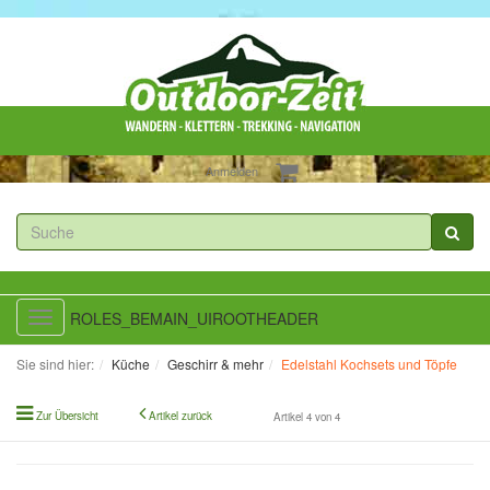
Anmelden
ROLES_BEMAIN_UIROOTHEADER
Toggle
navigation
Sie sind hier:
Küche
Geschirr & mehr
Edelstahl Kochsets und Töpfe
Zur Übersicht
Artikel zurück
Artikel 4 von 4