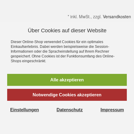
*
inkl. MwSt., zzgl.
Versandkosten
Über Cookies auf dieser Website
Alle Preise verstehen sich inkl. MwSt. & zzgl. Versandkosten.
Irrtümer & kleine Produktabweichungen vorbehalten!
Dieser Online-Shop verwendet Cookies für ein optimales
Gültig solange Verfügbar. Die Abbildungen enthalten teilweise
Einkaufserlebnis. Dabei werden beispielsweise die Session-
Informationen oder die Spracheinstellung auf Ihrem Rechner
Dekoration bzw. Zusatzausstattung. Preise gelten ohne diese.
gespeichert. Ohne Cookies ist der Funktionsumfang des Online-
Alle Rechte an Namen, Beschreibungen sowie Bildern gehören
Shops eingeschränkt.
ausschließlich den Inhabern. Dein OutdoorFachgeschäft für
Stuttgart, Ulm, Aalen, Schwäbisch Hall,
Schorndorf,Göppingen,Heidenheim und Schwäbisch Gmünd
Alle akzeptieren
Ostalbkreis
Sie suchen einen Seminarraum, Tagungsraum oder einen
Schulungsraum zum mieten, dann wäre unser
Seminar und
Notwendige Cookies akzeptieren
Schulungs Stadl
vielleicht das richtige
© 2002 - 2024 Outdoor-Zeit:
Outdoor Shop für
Bergsport,
Einstellungen
Datenschutz
Impressum
Klettern, Trekking, Camping, Bekleidung und Ausrüstung
-
Outdoor-Zeit Sorg, Schwäbisch Gmünd