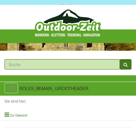
Anmelden
ROLES_BEMAIN_UIROOTHEADER
Toggle
navigation
Sie sind hier:
Zur Übersicht