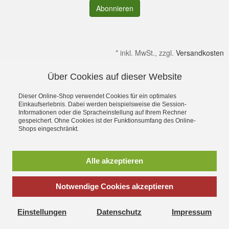
Abonnieren
*
inkl. MwSt., zzgl.
Versandkosten
Über Cookies auf dieser Website
Alle Preise verstehen sich inkl. MwSt. & zzgl. Versandkosten.
Irrtümer & kleine Produktabweichungen vorbehalten!
Dieser Online-Shop verwendet Cookies für ein optimales
Gültig solange Verfügbar. Die Abbildungen enthalten teilweise
Einkaufserlebnis. Dabei werden beispielsweise die Session-
Informationen oder die Spracheinstellung auf Ihrem Rechner
Dekoration bzw. Zusatzausstattung. Preise gelten ohne diese.
gespeichert. Ohne Cookies ist der Funktionsumfang des Online-
Alle Rechte an Namen, Beschreibungen sowie Bildern gehören
Shops eingeschränkt.
ausschließlich den Inhabern. Dein OutdoorFachgeschäft für
Stuttgart, Ulm, Aalen, Schwäbisch Hall,
Schorndorf,Göppingen,Heidenheim und Schwäbisch Gmünd
Alle akzeptieren
Ostalbkreis
Sie suchen einen Seminarraum, Tagungsraum oder einen
Schulungsraum zum mieten, dann wäre unser
Seminar und
Notwendige Cookies akzeptieren
Schulungs Stadl
vielleicht das richtige
© 2002 - 2024 Outdoor-Zeit:
Outdoor Shop für
Bergsport,
Einstellungen
Datenschutz
Impressum
Klettern, Trekking, Camping, Bekleidung und Ausrüstung
-