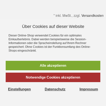
*
inkl. MwSt., zzgl.
Versandkosten
Über Cookies auf dieser Website
Alle Preise verstehen sich inkl. MwSt. & zzgl. Versandkosten.
Irrtümer & kleine Produktabweichungen vorbehalten!
Dieser Online-Shop verwendet Cookies für ein optimales
Gültig solange Verfügbar. Die Abbildungen enthalten teilweise
Einkaufserlebnis. Dabei werden beispielsweise die Session-
Informationen oder die Spracheinstellung auf Ihrem Rechner
Dekoration bzw. Zusatzausstattung. Preise gelten ohne diese.
gespeichert. Ohne Cookies ist der Funktionsumfang des Online-
Alle Rechte an Namen, Beschreibungen sowie Bildern gehören
Shops eingeschränkt.
ausschließlich den Inhabern. Dein OutdoorFachgeschäft für
Stuttgart, Ulm, Aalen, Schwäbisch Hall,
Schorndorf,Göppingen,Heidenheim und Schwäbisch Gmünd
Alle akzeptieren
Ostalbkreis
Sie suchen einen Seminarraum, Tagungsraum oder einen
Schulungsraum zum mieten, dann wäre unser
Seminar und
Notwendige Cookies akzeptieren
Schulungs Stadl
vielleicht das richtige
© 2002 - 2024 Outdoor-Zeit:
Outdoor Shop
Einstellungen
Datenschutz
Impressum
für
Boulderzubehör, Bergsport, Klettern, Trekking, Camping
-
Outdoor-Zeit Sorg, Schwäbisch Gmünd