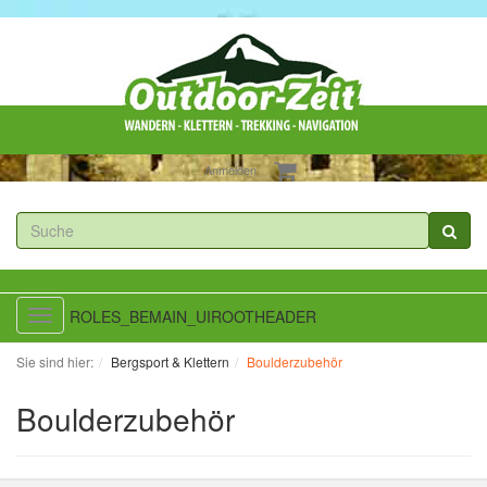
Anmelden
ROLES_BEMAIN_UIROOTHEADER
Toggle
navigation
Sie sind hier:
Bergsport & Klettern
Boulderzubehör
Boulderzubehör