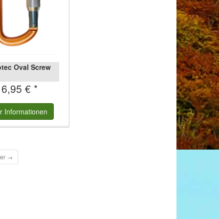
otec Oval Screw
16,95 € *
r
Informationen
ter →