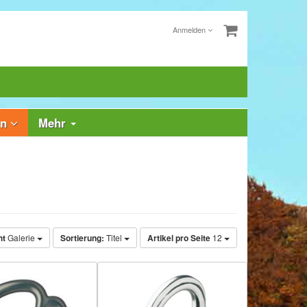
Anmelden
rn
Mehr
ht
Galerie
Sortierung:
Titel
Artikel pro Seite
12