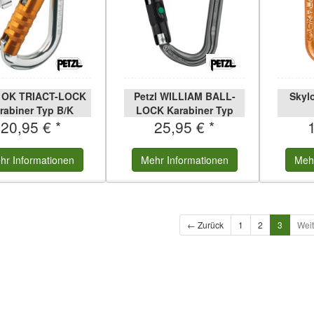
l OK TRIACT-LOCK
Petzl WILLIAM BALL-
Skyl
rabiner Typ B/K
LOCK Karabiner Typ
20,95 € *
25,95 € *
B/H/K
hr
Informationen
Mehr
Informationen
Meh
← Zurück
1
2
3
Wei