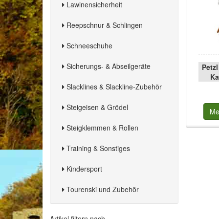
Lawinensicherheit
Reepschnur & Schlingen
Schneeschuhe
Sicherungs- & Abseilgeräte
Petz
Ka
Slacklines & Slackline-Zubehör
Steigeisen & Grödel
Me
Steigklemmen & Rollen
Training & Sonstiges
Kindersport
Tourenski und Zubehör
Artikel filtern nach