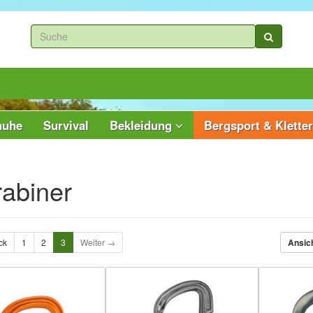
huhe
Survival
Bekleidung
Bergsport & Klette
abiner
ck
1
2
3
Weiter →
Ansic