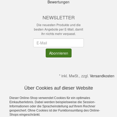
Bewertungen
NEWSLETTER
Die neuesten Produkte und die
besten Angebote per E-Mail, damit
Ihr nichts mehr verpasst.
Newsletter
Abonnieren
*
inkl. MwSt., zzgl.
Versandkosten
Über Cookies auf dieser Website
Alle Preise verstehen sich inkl. MwSt. & zzgl. Versandkosten.
Irrtümer & kleine Produktabweichungen vorbehalten!
Dieser Online-Shop verwendet Cookies für ein optimales
Gültig solange Verfügbar. Die Abbildungen enthalten teilweise
Einkaufserlebnis. Dabei werden beispielsweise die Session-
Informationen oder die Spracheinstellung auf Ihrem Rechner
Dekoration bzw. Zusatzausstattung. Preise gelten ohne diese.
gespeichert. Ohne Cookies ist der Funktionsumfang des Online-
Alle Rechte an Namen, Beschreibungen sowie Bildern gehören
Shops eingeschränkt.