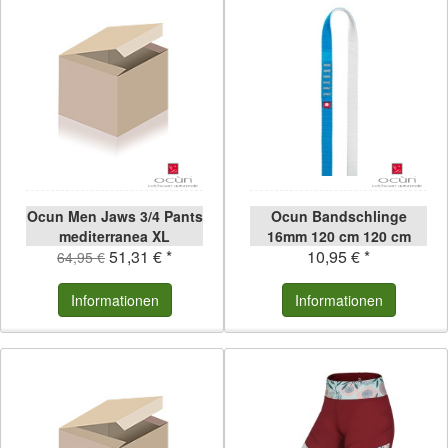
Ocun Men Jaws 3/4 Pants
Ocun Bandschlinge
mediterranea XL
16mm 120 cm 120 cm
51,31 € *
10,95 € *
mediterranea | XL
64,95 €
Informationen
Informationen