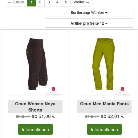
← Zurück
1
2
3
4
5
Weiter →
Sortierung:
Wählen
Artikel pro Seite
12
Ocun Women Noya
Ocun Men Mania Pants
Shorts
ab 51,06 €
ab 62,01 €
69,95 €
84,95 €
Informationen
Informationen