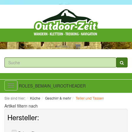
Anmelden
ROLES_BEMAIN_UIROOTHEADER
Toggle
navigation
Sie sind hier:
Küche
Geschirr & mehr
Teller und Tassen
Artikel filtern nach
Hersteller: