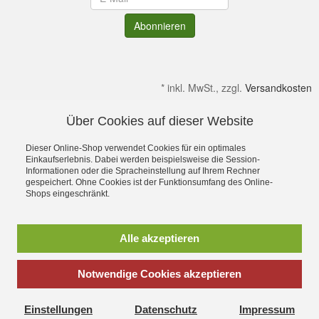
Abonnieren
*
inkl. MwSt., zzgl.
Versandkosten
Über Cookies auf dieser Website
Alle Preise verstehen sich inkl. MwSt. & zzgl. Versandkosten.
Irrtümer & kleine Produktabweichungen vorbehalten!
Dieser Online-Shop verwendet Cookies für ein optimales
Gültig solange Verfügbar. Die Abbildungen enthalten teilweise
Einkaufserlebnis. Dabei werden beispielsweise die Session-
Informationen oder die Spracheinstellung auf Ihrem Rechner
Dekoration bzw. Zusatzausstattung. Preise gelten ohne diese.
gespeichert. Ohne Cookies ist der Funktionsumfang des Online-
Alle Rechte an Namen, Beschreibungen sowie Bildern gehören
Shops eingeschränkt.
ausschließlich den Inhabern. Dein OutdoorFachgeschäft für
Stuttgart, Ulm, Aalen, Schwäbisch Hall,
Schorndorf,Göppingen,Heidenheim und Schwäbisch Gmünd
Alle akzeptieren
Ostalbkreis
Sie suchen einen Seminarraum, Tagungsraum oder einen
Schulungsraum zum mieten, dann wäre unser
Seminar und
Notwendige Cookies akzeptieren
Schulungs Stadl
vielleicht das richtige
© 2002 - 2024 Outdoor-Zeit:
Outdoor Shop für
Teller und
Einstellungen
Datenschutz
Impressum