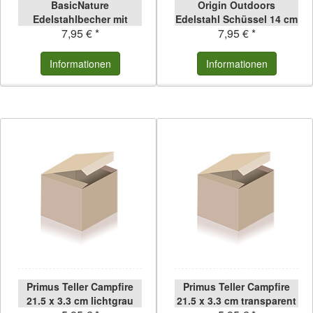
BasicNature
Origin Outdoors
Edelstahlbecher mit
Edelstahl Schüssel 14 cm
7,95 € *
7,95 € *
Karabiner 300 ml 300 ml
14 cm
Informationen
Informationen
Primus Teller Campfire
Primus Teller Campfire
21.5 x 3.3 cm lichtgrau
21.5 x 3.3 cm transparent