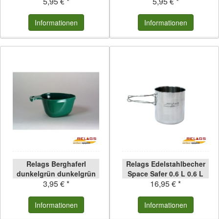
5,95 € *
5,95 € *
lichtgrau
rot transparent rot
Informationen
Informationen
Relags Berghaferl
Relags Edelstahlbecher
dunkelgrün dunkelgrün
Space Safer 0.6 L 0.6 L
3,95 € *
16,95 € *
Informationen
Informationen