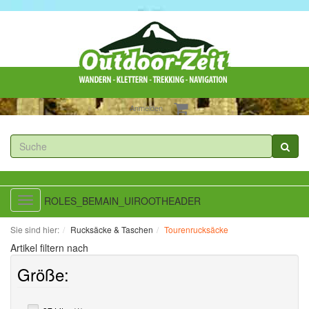
Anmelden
ROLES_BEMAIN_UIROOTHEADER
Toggle
navigation
Sie sind hier:
Rucksäcke & Taschen
Tourenrucksäcke
Artikel filtern nach
Größe: