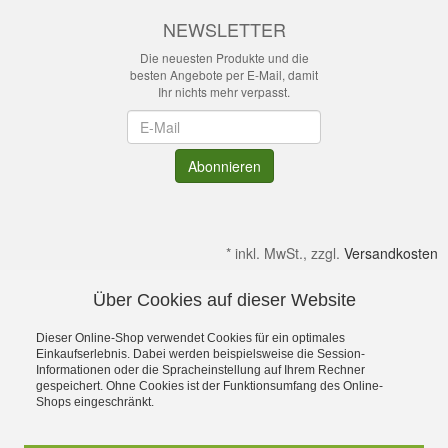
NEWSLETTER
Die neuesten Produkte und die
besten Angebote per E-Mail, damit
Ihr nichts mehr verpasst.
Newsletter
Abonnieren
*
inkl. MwSt., zzgl.
Versandkosten
Über Cookies auf dieser Website
Alle Preise verstehen sich inkl. MwSt. & zzgl. Versandkosten.
Irrtümer & kleine Produktabweichungen vorbehalten!
Dieser Online-Shop verwendet Cookies für ein optimales
Gültig solange Verfügbar. Die Abbildungen enthalten teilweise
Einkaufserlebnis. Dabei werden beispielsweise die Session-
Informationen oder die Spracheinstellung auf Ihrem Rechner
Dekoration bzw. Zusatzausstattung. Preise gelten ohne diese.
gespeichert. Ohne Cookies ist der Funktionsumfang des Online-
Alle Rechte an Namen, Beschreibungen sowie Bildern gehören
Shops eingeschränkt.
ausschließlich den Inhabern. Dein OutdoorFachgeschäft für
Stuttgart, Ulm, Aalen, Schwäbisch Hall,