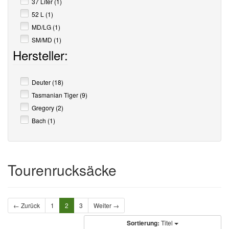
37 Liter (1)
52 L (1)
MD/LG (1)
SM/MD (1)
Hersteller:
Deuter (18)
Tasmanian Tiger (9)
Gregory (2)
Bach (1)
Tourenrucksäcke
← Zurück
1
2
3
Weiter →
Sortierung:
Titel