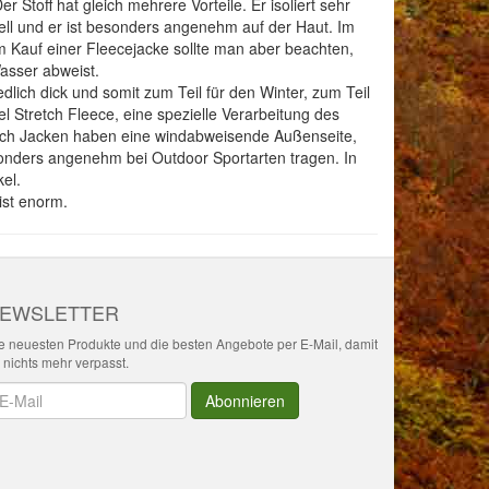
Stoff hat gleich mehrere Vorteile. Er isoliert sehr
hnell und er ist besonders angenehm auf der Haut. Im
m Kauf einer Fleecejacke sollte man aber beachten,
Wasser abweist.
lich dick und somit zum Teil für den Winter, zum Teil
 Stretch Fleece, eine spezielle Verarbeitung des
retch Jacken haben eine windabweisende Außenseite,
esonders angenehm bei Outdoor Sportarten tragen. In
el.
ist enorm.
EWSLETTER
e neuesten Produkte und die besten Angebote per E-Mail, damit
r nichts mehr verpasst.
wsletter
Abonnieren