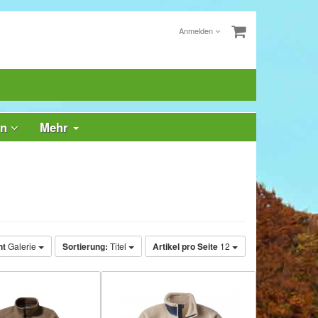
Anmelden
rn
Mehr
ht
Galerie
Sortierung:
Titel
Artikel pro Seite
12