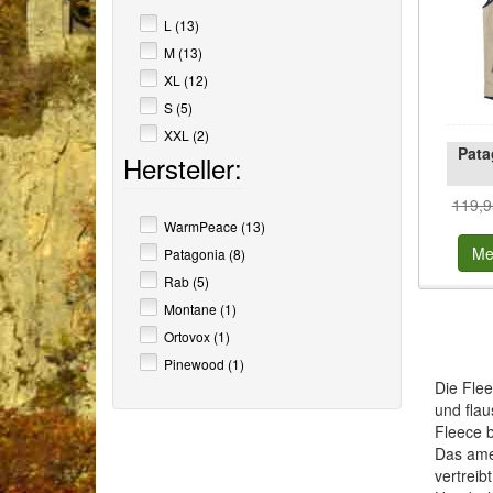
L (13)
M (13)
XL (12)
S (5)
XXL (2)
Pata
Hersteller:
119,9
WarmPeace (13)
Me
Patagonia (8)
Rab (5)
Montane (1)
Ortovox (1)
Pinewood (1)
Die Flee
und flau
Fleece b
Das amer
vertreib