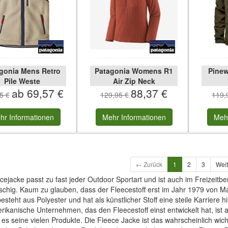
gonia Mens Retro
Patagonia Womens R1
Pinew
Pile Weste
Air Zip Neck
ab 69,57 €
88,37 €
5 €
129,95 €
119,
hr
Informationen
Mehr
Informationen
Meh
← Zurück
1
2
3
Wei
cejacke passt zu fast jeder Outdoor Sportart und ist auch im Freizeitbe
schig. Kaum zu glauben, dass der Fleecestoff erst im Jahr 1979 von Ma
esteht aus Polyester und hat als künstlicher Stoff eine steile Karriere h
ikanische Unternehmen, das den Fleecestoff einst entwickelt hat, ist 
t es seine vielen Produkte. Die Fleece Jacke ist das wahrscheinlich wich