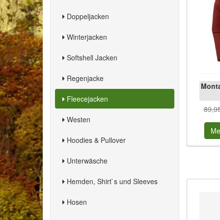
Doppeljacken
Winterjacken
Softshell Jacken
Regenjacke
Monta
Fleecejacken
89,9
Westen
Me
Hoodies & Pullover
Unterwäsche
Hemden, Shirt`s und Sleeves
Hosen