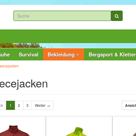
huhe
Survival
Bekleidung
Bergsport & Klette
leecejacken
ecejacken
ck
1
2
3
Weiter →
Ansic