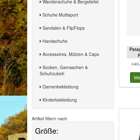
Wanderschuhe & Bergstiefel
Schuhe Multisport
Sandalen & FlipFlops
Handschuhe
Pata
Accessoires, Mützen & Caps
F
149,
Socken, Gamaschen &
Schuhzubeh
Me
Damenbekleidung
Kinderbekleidung
Artikel filtern nach
Größe: