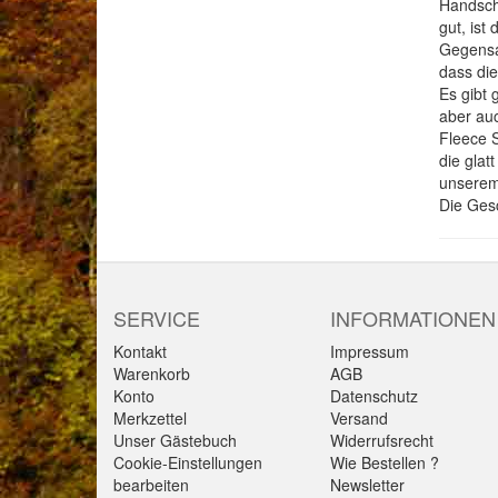
Handschu
gut, ist
Gegensat
dass die
Es gibt 
aber auc
Fleece S
die glat
unserem 
Die Gesc
SERVICE
INFORMATIONEN
Kontakt
Impressum
Warenkorb
AGB
Konto
Datenschutz
Merkzettel
Versand
Unser Gästebuch
Widerrufsrecht
Cookie-Einstellungen
Wie Bestellen ?
bearbeiten
Newsletter