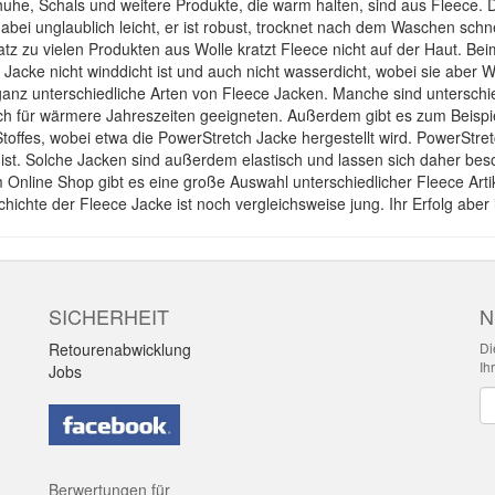
he, Schals und weitere Produkte, die warm halten, sind aus Fleece. Der 
 dabei unglaublich leicht, er ist robust, trocknet nach dem Waschen sc
z zu vielen Produkten aus Wolle kratzt Fleece nicht auf der Haut. Bei
 Jacke nicht winddicht ist und auch nicht wasserdicht, wobei sie aber 
ganz unterschiedliche Arten von Fleece Jacken. Manche sind unterschied
h für wärmere Jahreszeiten geeigneten. Außerdem gibt es zum Beispiel
toffes, wobei etwa die PowerStretch Jacke hergestellt wird. PowerSt
t ist. Solche Jacken sind außerdem elastisch und lassen sich daher b
Online Shop gibt es eine große Auswahl unterschiedlicher Fleece Artik
hichte der Fleece Jacke ist noch vergleichsweise jung. Ihr Erfolg aber 
SICHERHEIT
N
Retourenabwicklung
Di
Ih
Jobs
Ne
Berwertungen für