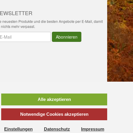
EWSLETTER
e neuesten Produkte und die besten Angebote per E-Mail, damit
r nichts mehr verpasst.
wsletter
Abonnieren
*
inkl. MwSt., zzgl.
Versandkosten
Alle akzeptieren
Notwendige Cookies akzeptieren
ttgart, Ulm, Aalen, Schwäbisch Hall,
ngs Stadl
vielleicht das richtige
Einstellungen
Datenschutz
Impressum