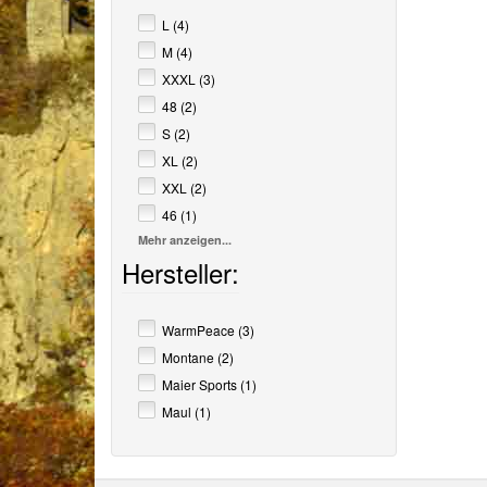
L (4)
M (4)
XXXL (3)
48 (2)
S (2)
XL (2)
XXL (2)
46 (1)
Mehr anzeigen...
Hersteller:
WarmPeace (3)
Montane (2)
Maier Sports (1)
Maul (1)