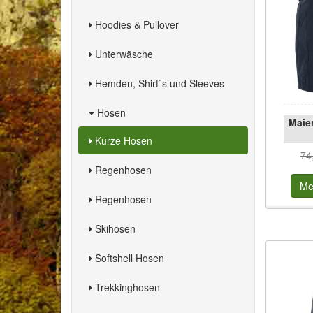
Hoodies & Pullover
Unterwäsche
Hemden, Shirt`s und Sleeves
Hosen
Maier
Kurze Hosen
74
Regenhosen
Me
Regenhosen
Skihosen
Softshell Hosen
Trekkinghosen