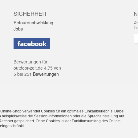
SICHERHEIT
N
Retourenabwicklung
Di
Ih
Jobs
Ne
Berwertungen für
outdoor-zeit.de
4,75
von
5
bei
251
Bewertungen
dkosten. Irrtümer & kleine Produktabweichungen vorbehalten!
 Online-Shop verwendet Cookies für ein optimales Einkaufserlebnis. Dabei
eilweise Dekoration bzw. Zusatzausstattung. Preise gelten ohne diese.
 beispielsweise die Session-Informationen oder die Spracheinstellung auf
ehören ausschließlich den Inhabern. Dein OutdoorFachgeschäft für Stu
Rechner gespeichert. Ohne Cookies ist der Funktionsumfang des Online-
eingeschränkt.
münd Ostalbkreis
inen Schulungsraum zum mieten, dann wäre unser
Seminar und Schulu