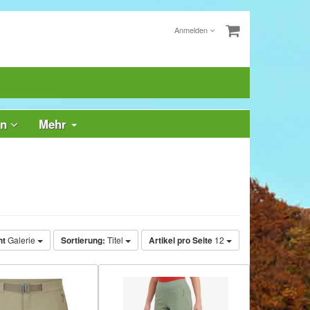
Anmelden
rn
Mehr
ht
Galerie
Sortierung:
Titel
Artikel pro Seite
12