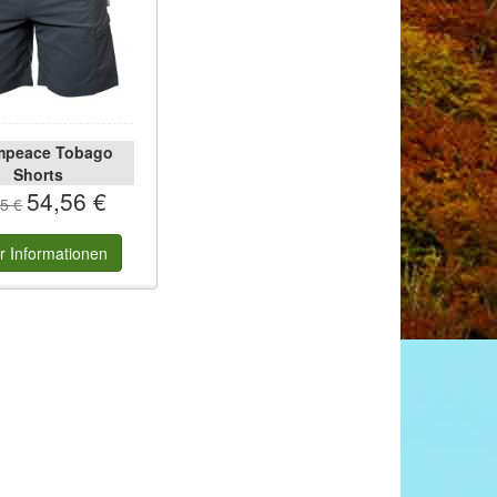
mpeace Tobago
Shorts
54,56 €
5 €
r
Informationen