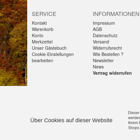
SERVICE
INFORMATIONEN
Kontakt
Impressum
Warenkorb
AGB
Konto
Datenschutz
Merkzettel
Versand
Unser Gästebuch
Widerrufsrecht
Cookie-Einstellungen
Wie Bestellen ?
bearbeiten
Newsletter
News
Vertrag widerrufen
Alle Preise verstehen sich inkl. MwSt. & zzgl. Versan
Dieser
Gültig solange Verfügbar. Die Abbildungen enthalten t
werden
Über Cookies auf dieser Website
Alle Rechte an Namen, Beschreibungen sowie Bildern g
Ihrem 
Shops 
Schorndorf,Göppingen,Heidenheim und Schwäbisch G
Sie suchen einen Seminarraum, Tagungsraum oder e