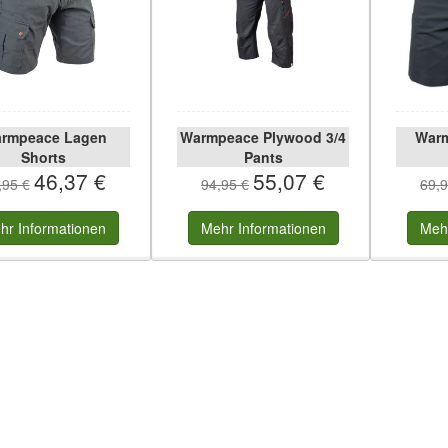
rmpeace Lagen
Warmpeace Plywood 3/4
War
Shorts
Pants
46,37 €
55,07 €
,95 €
94,95 €
69,9
hr
Informationen
Mehr
Informationen
Meh