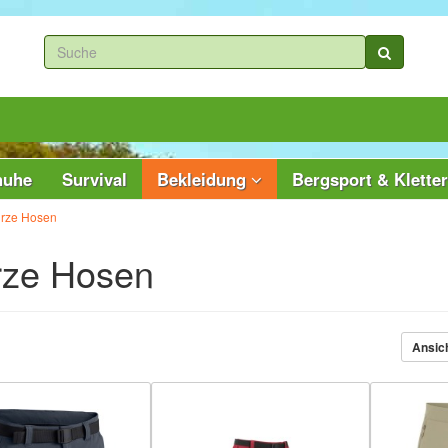
huhe
Survival
Bekleidung
Bergsport & Klette
rze Hosen
rze Hosen
Ansic