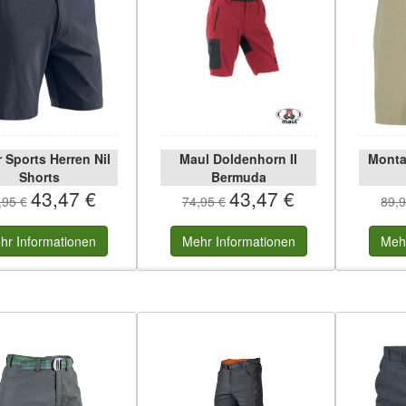
 Sports Herren Nil
Maul Doldenhorn II
Monta
Shorts
Bermuda
43,47 €
43,47 €
,95 €
74,95 €
89,9
hr
Informationen
Mehr
Informationen
Meh