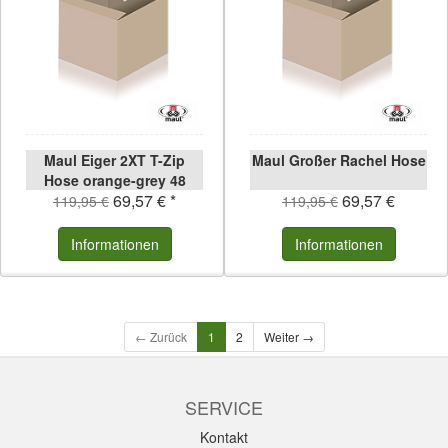
Maul Eiger 2XT T-Zip
Maul Großer Rachel Hose
Hose orange-grey 48
69,57 € *
69,57 €
orange-grey | 48
119,95 €
119,95 €
Informationen
Informationen
← Zurück
1
2
Weiter →
SERVICE
Kontakt