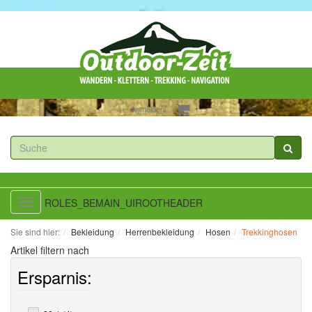
Anmelden
ROLES_BEMAIN_UIROOTHEADER
Toggle
navigation
Sie sind hier:
Bekleidung
Herrenbekleidung
Hosen
Trekkinghosen
Artikel filtern nach
Ersparnis: